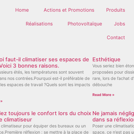
Home
Actions et Promotions
Produits
Réalisations
Photovoltaïque
Jobs
Contact
i faut-il climatiser ses espaces de
Esthétique
. Voici 3 bonnes raisons.
Vous seriez bien éton
usieurs étés, les températures sont souvent
proposées pour dissim
ans nos contrées.Pourquoi est-il préférable de
rare, lors de l’achat 
 les espaces de travail ?Quels sont les impacts
débouche
Read More »
 »
giez toujours le confort lors du choix
Ne jamais négli
e climatiseur
dans sa réflexio
n climatiseur pour équiper des bureaux ou un
Poser une climatisat
e.Première réflexion : se mettre à la place de
space, ce n’est pas u