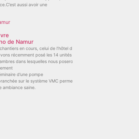
ce.C’est aussi avoir une
uvre
sino de Namur
hantiers en cours, celui de l’hôtel du Casino de Namur qui avance
vons récemment posé les 14 unités extérieures qui alimenteront la c
mbres dans lesquelles nous poserons dès la semaine prochaine les uni
lement
éminaire d’une pompe
 branchée sur le système VMC permettant ainsi d’organiser des
 ambiance saine.