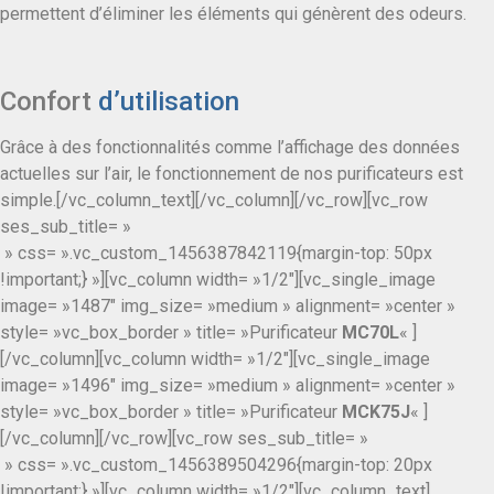
permettent d’éliminer les éléments qui génèrent des odeurs.
Confort
d’utilisation
Grâce à des fonctionnalités comme l’affichage des données
actuelles sur l’air, le fonctionnement de nos purificateurs est
simple.[/vc_column_text][/vc_column][/vc_row][vc_row
ses_sub_title= »
» css= ».vc_custom_1456387842119{margin-top: 50px
!important;} »][vc_column width= »1/2″][vc_single_image
image= »1487″ img_size= »medium » alignment= »center »
style= »vc_box_border » title= »Purificateur
MC70L
« ]
[/vc_column][vc_column width= »1/2″][vc_single_image
image= »1496″ img_size= »medium » alignment= »center »
style= »vc_box_border » title= »Purificateur
MCK75J
« ]
[/vc_column][/vc_row][vc_row ses_sub_title= »
» css= ».vc_custom_1456389504296{margin-top: 20px
!important;} »][vc_column width= »1/2″][vc_column_text]