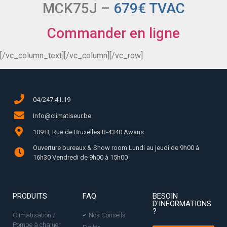
MCK75J –
679€ TVAC
Commander en ligne
[/vc_column_text][/vc_column][/vc_row]
04/247.41.19
Info@climatiseur.be
109 B, Rue de Bruxelles B-4340 Awans
Ouverture bureaux & Show room Lundi au jeudi de 9h00 à
16h30 Vendredi de 9h00 à 15h00
PRODUITS
FAQ
BESOIN
D'INFORMATIONS
?
Climatisation /
Nos Conseils
Pompe à chaluer