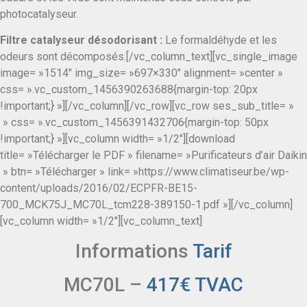
photocatalyseur.
Filtre catalyseur désodorisant :
Le formaldéhyde et les
odeurs sont décomposés.[/vc_column_text][vc_single_image
image= »1514″ img_size= »697×330″ alignment= »center »
css= ».vc_custom_1456390263688{margin-top: 20px
!important;} »][/vc_column][/vc_row][vc_row ses_sub_title= »
» css= ».vc_custom_1456391432706{margin-top: 50px
!important;} »][vc_column width= »1/2″][download
title= »Télécharger le PDF » filename= »Purificateurs d’air Daikin
» btn= »Télécharger » link= »https://www.climatiseur.be/wp-
content/uploads/2016/02/ECPFR-BE15-
700_MCK75J_MC70L_tcm228-389150-1.pdf »][/vc_column]
[vc_column width= »1/2″][vc_column_text]
Informations
Tarif
MC70L –
417€ TVAC